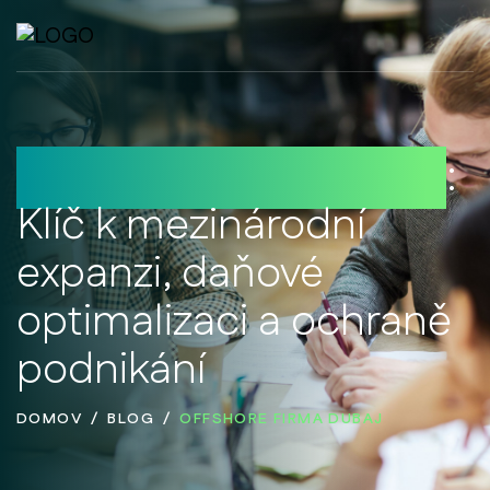
Offshore firma Dubaj
:
Klíč k mezinárodní
expanzi, daňové
optimalizaci a ochraně
podnikání
DOMOV
BLOG
OFFSHORE FIRMA DUBAJ