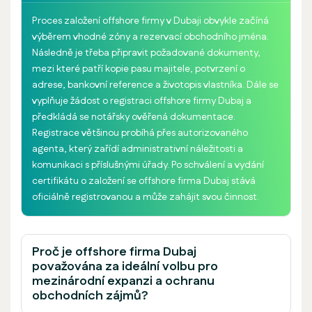
Proces založení offshore firmy v Dubaji obvykle začíná
výběrem vhodné zóny a rezervací obchodního jména.
Následně je třeba připravit požadované dokumenty,
mezi které patří kopie pasu majitele, potvrzení o
adrese, bankovní reference a životopis vlastníka. Dále se
vyplňuje žádost o registraci offshore firmy Dubaj a
předkládá se notářsky ověřená dokumentace.
Registrace většinou probíhá přes autorizovaného
agenta, který zařídí administrativní náležitosti a
komunikaci s příslušnými úřady. Po schválení a vydání
certifikátu o založení se offshore firma Dubaj stává
oficiálně registrovanou a může zahájit svou činnost.
Proč je offshore firma Dubaj
považována za ideální volbu pro
mezinárodní expanzi a ochranu
obchodních zájmů?