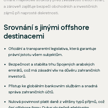
chránit majetkové struktury před zvědavostí třetích stran,
a zároveň zajišťuje bezpečí obchodních a investičních
zájmů při naprosté diskretnosti.
Srovnání s jinými offshore
destinacemi
Oficiální a transparentní legislativa, která garantuje
právní jistotu všem subjektům.
Bezpečnost a stabilita trhu Spojených arabských
emirátů, což má zásadní vliv na důvěru zahraničních
investorů.
Přístup ke globálním bankovním službám a snadná
správa zahraničních účtů.
Nulová povinnost platit daně z většiny typů příjmů, což
činí offshore firmu Dubaj skutečně efektivním