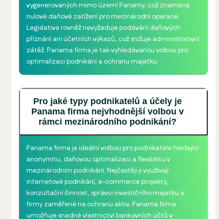
vygenerovaných mimo území Panamy, což znamená
nulové daňové zatížení pro mezinárodní operace.
Legislativa rovněž nevyžaduje podávání daňových
přiznání ani účetních výkazů, což snižuje administrativní
zátěž. Panama firma je tak vyhledávanou volbou pro
optimalizaci podnikání a ochranu majetku.
Pro jaké typy podnikatelů a účely je
Panama firma nejvhodnější volbou v
rámci mezinárodního podnikání?
Panama firma je ideální volbou pro podnikatele hledající
anonymitu, daňovou optimalizaci a flexibilitu v
mezinárodním podnikání. Nejčastěji ji využívají
internetové podnikání, e-commerce projekty,
konzultační činnost, správci investičního majetku a
firmy zaměřené na ochranu aktiv. Panama firma
umožňuje snadné vlastnictví bankovních účtů v