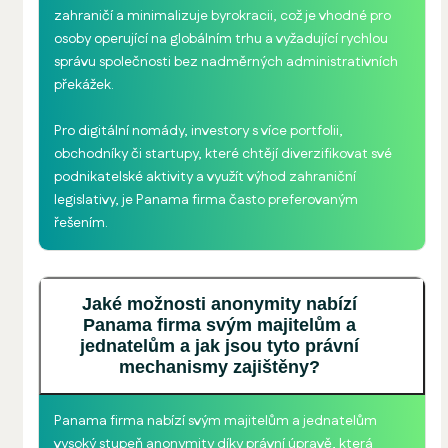
zahraničí a minimalizuje byrokracii, což je vhodné pro
osoby operující na globálním trhu a vyžadující rychlou
správu společnosti bez nadměrných administrativních
překážek.
Pro digitální nomády, investory s více portfolii,
obchodníky či startupy, které chtějí diverzifikovat své
podnikatelské aktivity a využít výhod zahraniční
legislativy, je Panama firma často preferovaným
řešením.
Jaké možnosti anonymity nabízí
Panama firma svým majitelům a
jednatelům a jak jsou tyto právní
mechanismy zajištěny?
Panama firma nabízí svým majitelům a jednatelům
vysoký stupeň anonymity díky právní úpravě, která