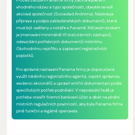
Proces založení Panama firmy začíná výběrem
vhodného názvu a typu společnosti, obvykle se volí
akciová společnost (Sociedad Anónima). Následuje
příprava a podpis zakladatelských dokumentů, které
musí být ověřeny u notáře v Panamě. Klíčovým krokem
je jmenování minimálně tří statutárních zástupců,
odevzdání potřebných dokumentů místnímu
Obchodnímu rejstříku a zaplacení registračních
poplatků.
Pro správné nastavení Panama firmy je doporučené
využít lokálního registračního agenta, zajistit správnou
evidenci akcionářů a upravit vnitřní dokumentaci podle
specifických potřeb podnikání. V neposlední řadě je
potřeba otevřít firemní bankovní účet a dbát na plnění
místních regulačních povinností, aby byla Panama firma
plně funkční a legálně operovala.