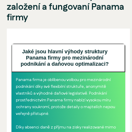
založení a fungovaní Panama
firmy
Jaké jsou hlavní výhody struktury
Panama firmy pro mezinárodní
podnikání a daňovou optimalizaci?
Panama firma je oblíbenou volbou pro mezinárodní
podnikání díky své flexibilní struktuře, anonymitě
vlastníků a výhodné daňové legislativě. Podnikání
prostřednictvím Panama firmy nabízí vysokou míru
ochrany soukromí, protože detaily o majitelích nejsou
veřejně přístupné.
Díky absenci daně z příjmu na zisky realizované mimo