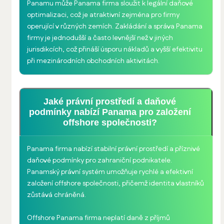
Panamu může Panama firma sloužit k legální daňové
optimalizaci, což je atraktivní zejména pro firmy
operující v různých zemích. Zakládání a správa Panama
firmy je jednodušší a často levnější než v jiných
jurisdikcích, což přináší úsporu nákladů a vyšší efektivitu
při mezinárodních obchodních aktivitách.
Jaké právní prostředí a daňové
podmínky nabízí Panama pro založení
offshore společnosti?
Panama firma nabízí stabilní právní prostředí a příznivé
daňové podmínky pro zahraniční podnikatele.
Panamský právní systém umožňuje rychlé a efektivní
založení offshore společnosti, přičemž identita vlastníků
zůstává chráněná.
Offshore Panama firma neplatí daně z příjmů