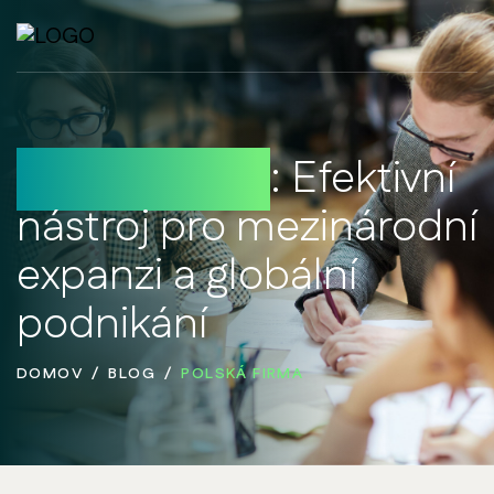
Polská firma
: Efektivní
nástroj pro mezinárodní
expanzi a globální
podnikání
DOMOV
BLOG
POLSKÁ FIRMA