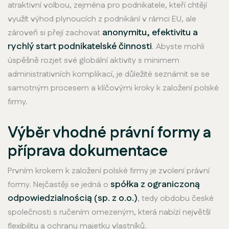
atraktivní volbou, zejména pro podnikatele, kteří chtějí
využít výhod plynoucích z podnikání v rámci EU, ale
anonymitu, efektivitu a
zároveň si přejí zachovat
rychlý start podnikatelské činnosti
. Abyste mohli
úspěšně rozjet své globální aktivity s minimem
administrativních komplikací, je důležité seznámit se se
samotným procesem a klíčovými kroky k založení polské
firmy.
Výběr vhodné právní formy a
příprava dokumentace
Prvním krokem k založení polské firmy je zvolení právní
spółka z ograniczoną
formy. Nejčastěji se jedná o
odpowiedzialnością (sp. z o.o.)
, tedy obdobu české
společnosti s ručením omezeným, která nabízí největší
flexibilitu a ochranu majetku vlastníků.