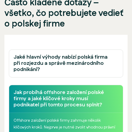
Často kladené dotazy –
všetko, čo potrebujete vedieť
o polskej firme
Jaké hlavní výhody nabízí polská firma
při rozjezdu a správě mezinárodního
podnikání?
Jak probíhá offshore založení polské
firmy a jaké klíčové kroky musí
podnikatel při tomto procesu splnit?
Offshore založení polské firmy zahrnuje několik
klíčových kroků. Nejprve je nutné zvolit vhodnou právní