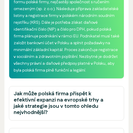
formu polské firmy, nejčastěji společnost s ručením
omezeným (sp. z o.o.). Následuje příprava zakladatelské
listiny a registrace firmy v polském národním soudním
rejstříku (KRS). Dále je potřeba získat daňové
identifikační číslo (NIP) a číslo pro DPH, pokud polská
firma plánuje podnikání v rámci EU. Podnikatel musí také
založit bankovní účet v Polsku a splnit požadavky na
minimální základní kapitál. Proces zakončuje registrace
v sociálním a zdravotním pojištění. Nezbytné je dodržet
všechny právní a daňové předpisy platné v Polsku, aby
byla polská firma plně funkční a legální.
Jak může polská firma přispět k
efektivní expanzi na evropské trhy a
jaké strategie jsou v tomto ohledu
nejvhodnější?