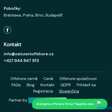
Pobočky:
Bratislava, Praha, Brno, Budapešť
Kontakt
info@zalozenioffshore.cz
+421 944 847 813
Offshore země
Ceník
Offshore společnost
FAQs
Blog
Kontakt
GDPR
Prihlásiť sa
Registrácia
Slovenčina
Partner by
Wolf & Partners Inc.
| Copyright ©
2026
|
Zvažujete offshore firmu? Napište nám.
Všechna práva vyhrazena.