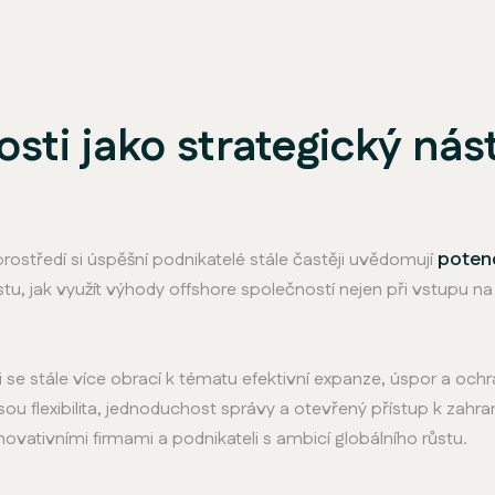
sti jako strategický nás
potenc
středí si úspěšní podnikatelé stále častěji uvědomují
stu, jak využít výhody offshore společností nejen při vstupu na
 se stále více obrací k tématu efektivní expanze, úspor a och
sou flexibilita, jednoduchost správy a otevřený přístup k zah
novativními firmami a podnikateli s ambicí globálního růstu.