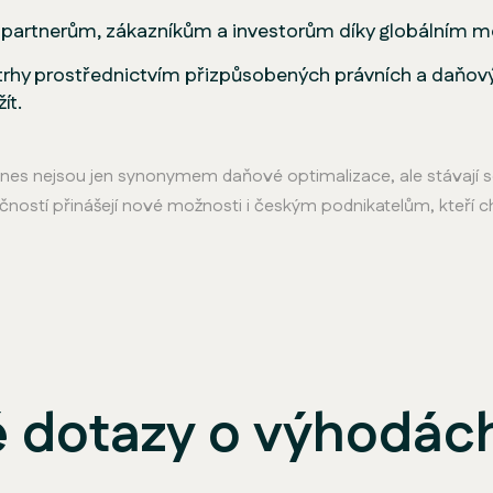
 partnerům, zákazníkům a investorům díky globálním m
í trhy prostřednictvím přizpůsobených právních a daňový
ít.
dnes nejsou jen synonymem daňové optimalizace, ale stávají 
ností přinášejí nové možnosti i českým podnikatelům, kteří cht
 dotazy o výhodách