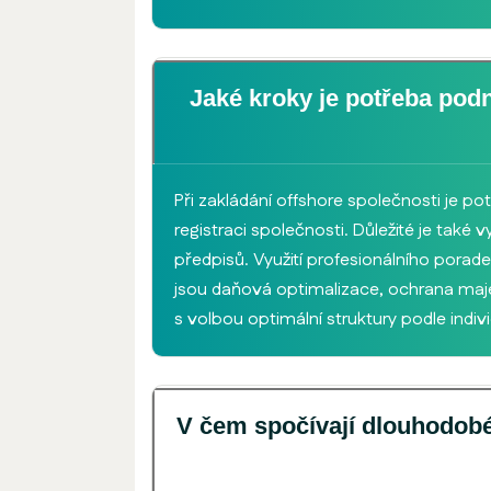
Jaké kroky je potřeba podn
Při zakládání offshore společnosti je pot
registraci společnosti. Důležité je tak
předpisů. Využití profesionálního porad
jsou daňová optimalizace, ochrana maje
s volbou optimální struktury podle indivi
V čem spočívají dlouhodobé 