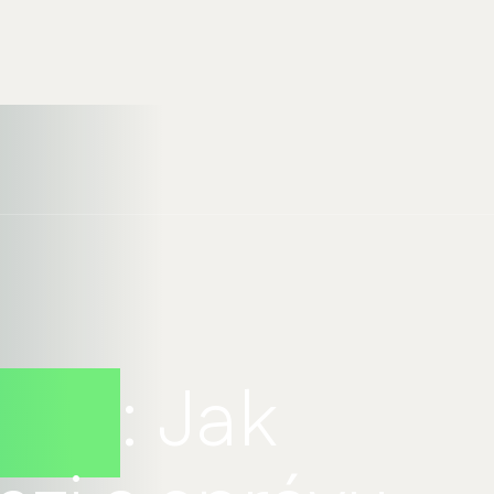
ostí
: Jak