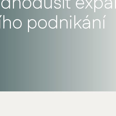
ednodušit expa
ho podnikání