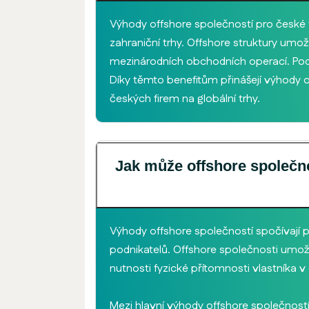
Výhody offshore společností pro české 
zahraniční trhy. Offshore struktury umožňu
mezinárodních obchodních operací. Podpor
Díky těmto benefitům přinášejí výhody 
českých firem na globální trhy.
Jak může offshore společnos
Výhody offshore společností spočívají p
podnikatelů. Offshore společnosti umožňují
nutnosti fyzické přítomnosti vlastníka v
Mezi hlavní výhody offshore společností 