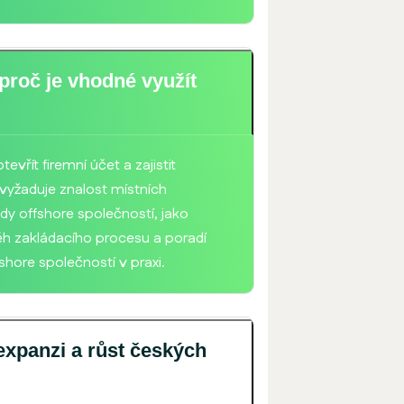
 proč je vhodné využít
evřít firemní účet a zajistit
 vyžaduje znalost místních
dy offshore společností, jako
ěh zakládacího procesu a poradí
fshore společností v praxi.
expanzi a růst českých