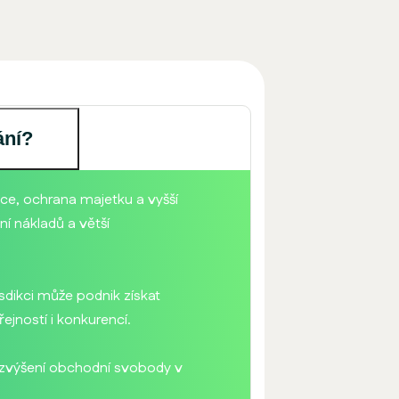
ání?
ce, ochrana majetku a vyšší
ní nákladů a větší
risdikci může podnik získat
jností i konkurencí.
a zvýšení obchodní svobody v