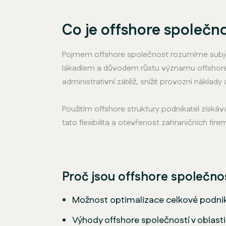
Co je offshore společno
Pojmem offshore společnost rozumíme subjekt,
lákadlem a důvodem růstu významu offshore
administrativní zátěž, snížit provozní náklady
Použitím offshore struktury podnikatel získ
tato flexibilita a otevřenost zahraničních f
Proč jsou offshore společnos
Možnost optimalizace celkové podnik
Výhody offshore společností v oblast