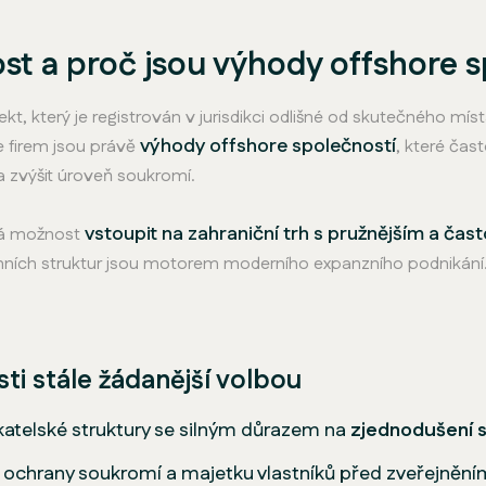
st a proč jsou výhody offshore s
 který je registrován v jurisdikci odlišné od skutečného místa
výhody offshore společností
 firem jsou právě
, které čas
 a zvýšit úroveň soukromí.
vstoupit na zahraniční trh s pružnějším a č
ává možnost
iremních struktur jsou motorem moderního expanzního podnikání
ti stále žádanější volbou
atelské struktury se silným důrazem na
zjednodušení s
i ochrany soukromí a majetku vlastníků před zveřejnění