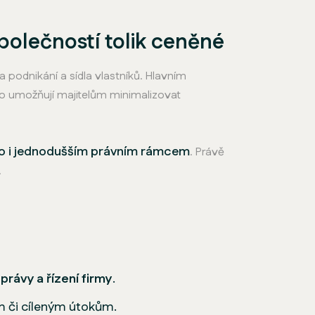
polečností tolik ceněné
 podnikání a sídla vlastníků. Hlavním
to umožňují majitelům minimalizovat
asto i jednodušším právním rámcem
. Právě
.
právy a řízení firmy
.
m či cíleným útokům.