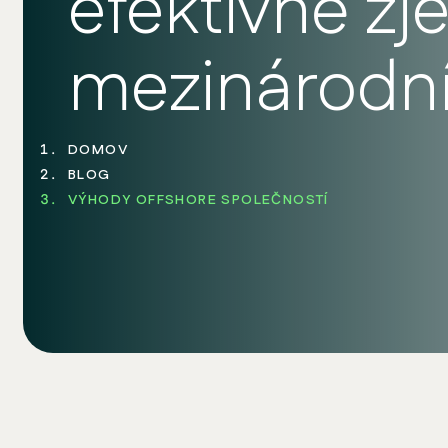
efektivně zj
mezinárodní
DOMOV
BLOG
VÝHODY OFFSHORE SPOLEČNOSTÍ