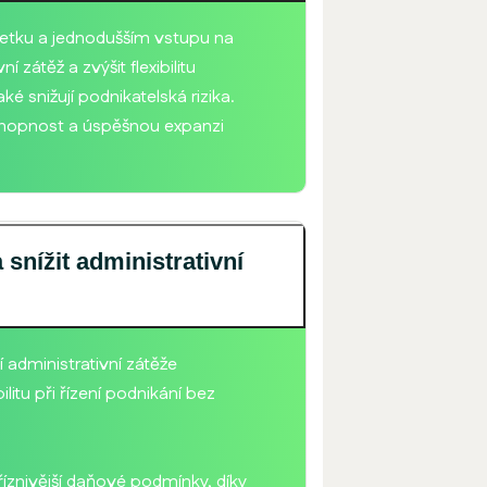
jetku a jednodušším vstupu na
 zátěž a zvýšit flexibilitu
 snižují podnikatelská rizika.
schopnost a úspěšnou expanzi
snížit administrativní
 administrativní zátěže
litu při řízení podnikání bez
příznivější daňové podmínky, díky