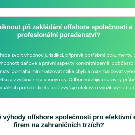
iknout při zakládání offshore společnosti a
profesionální poradenství?
řeba zvolit vhodnou jurisdikci, připravit potřebné dokumenty, ot
é vyhodnotit daňové a právní aspekty konkrétní země, což často
enství pomáhá minimalizovat rizika chyb a maximalizovat výho
tku a zvýšená míra anonymity. Odborníci zajistí správný průb
duálních potřeb klienta, což zvyšuje efektivitu využití výhod of
výhody offshore společností pro efektivní 
firem na zahraničních trzích?