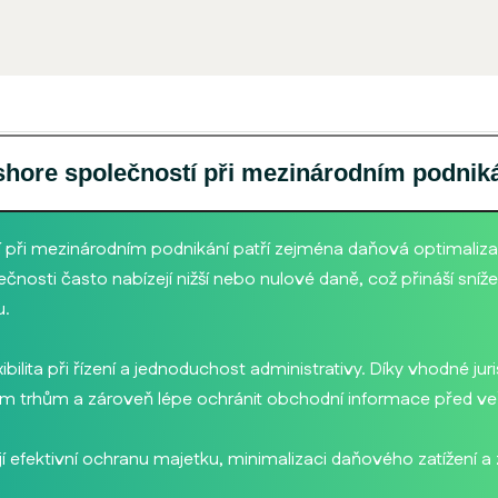
fshore společností při mezinárodním podnik
í při mezinárodním podnikání patří zejména daňová optimaliza
čnosti často nabízejí nižší nebo nulové daně, což přináší sníže
u.
xibilita při řízení a jednoduchost administrativy. Díky vhodné ju
m trhům a zároveň lépe ochránit obchodní informace před veře
jí efektivní ochranu majetku, minimalizaci daňového zatížení 