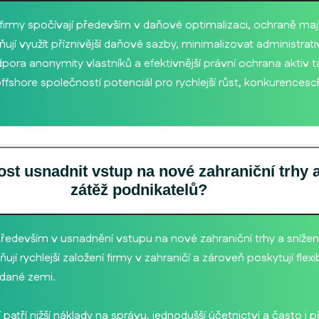
firmy spočívají především v daňové optimalizaci, ochraně ma
jí využít příznivější daňové sazby, minimalizovat administrativní
a anonymity vlastníků a efektivnější právní ochrana aktiv také
offshore společností potenciál pro rychlejší růst, konkurence
t usnadnit vstup na nové zahraniční trhy a 
zátěž podnikatelů?
ředevším v usnadnění vstupu na nové zahraniční trhy a snížení
 rychlejší založení firmy v zahraničí a zároveň poskytují flexibi
 dané zemi.
patří nižší náklady na správu, jednodušší účetnictví a často i 