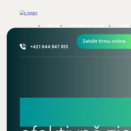
Domů
Offshore země
Ceník
Založit firmu online
+421 944 847 813
Výhody off