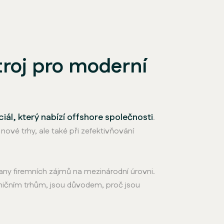
troj pro moderní
iál, který nabízí offshore společnosti
.
 nové trhy, ale také při zefektivňování
rany firemních zájmů na mezinárodní úrovni.
raničním trhům, jsou důvodem, proč jsou