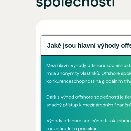
společností
Jaké jsou hlavní výhody of
Mezi hlavní výhody offshore společnost
míra anonymity vlastníků. Offshore spole
konkurenceschopnost na globálním trh
Další z výhod offshore společností je fle
snadný přístup k mezinárodním finanční
Výhody offshore společností tak zahrnu
mezinárodním podnikání.