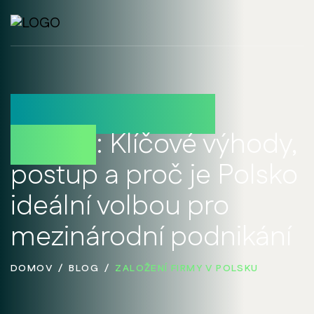
Založení firmy v
Polsku
: Klíčové výhody,
postup a proč je Polsko
ideální volbou pro
mezinárodní podnikání
DOMOV
BLOG
ZALOŽENÍ FIRMY V POLSKU