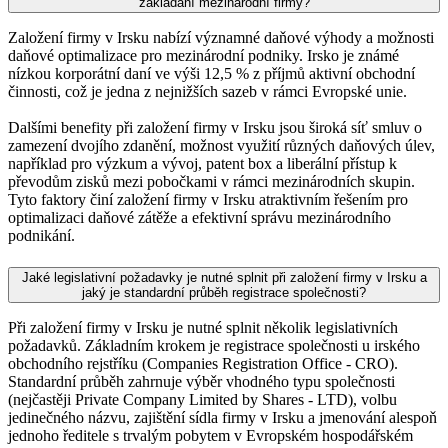
zakládání mezinárodní firmy?
Založení firmy v Irsku nabízí významné daňové výhody a možnosti
daňové optimalizace pro mezinárodní podniky. Irsko je známé
nízkou korporátní daní ve výši 12,5 % z příjmů aktivní obchodní
činnosti, což je jedna z nejnižších sazeb v rámci Evropské unie.
Dalšími benefity při založení firmy v Irsku jsou široká síť smluv o
zamezení dvojího zdanění, možnost využití různých daňových úlev,
například pro výzkum a vývoj, patent box a liberální přístup k
převodům zisků mezi pobočkami v rámci mezinárodních skupin.
Tyto faktory činí založení firmy v Irsku atraktivním řešením pro
optimalizaci daňové zátěže a efektivní správu mezinárodního
podnikání.
Jaké legislativní požadavky je nutné splnit při založení firmy v Irsku a
jaký je standardní průběh registrace společnosti?
Při založení firmy v Irsku je nutné splnit několik legislativních
požadavků. Základním krokem je registrace společnosti u irského
obchodního rejstříku (Companies Registration Office - CRO).
Standardní průběh zahrnuje výběr vhodného typu společnosti
(nejčastěji Private Company Limited by Shares - LTD), volbu
jedinečného názvu, zajištění sídla firmy v Irsku a jmenování alespoň
jednoho ředitele s trvalým pobytem v Evropském hospodářském