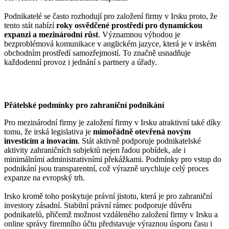
Podnikatelé se často rozhodují pro založení firmy v Irsku proto, že
tento stát nabízí
roky osvědčené prostředí pro dynamickou
expanzi a mezinárodní růst
. Významnou výhodou je
bezproblémová komunikace v anglickém jazyce, která je v irském
obchodním prostředí samozřejmostí. To značně usnadňuje
každodenní provoz i jednání s partnery a úřady.
Přátelské podmínky pro zahraniční podnikání
Pro mezinárodní firmy je založení firmy v Irsku atraktivní také díky
tomu, že irská legislativa je
mimořádně otevřená novým
investicím a inovacím
. Stát aktivně podporuje podnikatelské
aktivity zahraničních subjektů nejen řadou pobídek, ale i
minimálními administrativními překážkami. Podmínky pro vstup do
podnikání jsou transparentní, což výrazně urychluje celý proces
expanze na evropský trh.
Irsko kromě toho poskytuje právní jistotu, která je pro zahraniční
investory zásadní. Stabilní právní rámec podporuje důvěru
podnikatelů, přičemž možnost vzdáleného založení firmy v Irsku a
online správy firemního účtu představuje výraznou úsporu času i