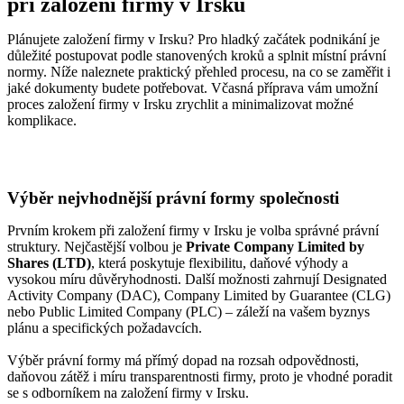
při založení firmy v Irsku
Plánujete založení firmy v Irsku? Pro hladký začátek podnikání je
důležité postupovat podle stanovených kroků a splnit místní právní
normy. Níže naleznete praktický přehled procesu, na co se zaměřit i
jaké dokumenty budete potřebovat. Včasná příprava vám umožní
proces založení firmy v Irsku zrychlit a minimalizovat možné
komplikace.
Výběr nejvhodnější právní formy společnosti
Prvním krokem při založení firmy v Irsku je volba správné právní
struktury. Nejčastější volbou je
Private Company Limited by
Shares (LTD)
, která poskytuje flexibilitu, daňové výhody a
vysokou míru důvěryhodnosti. Další možnosti zahrnují Designated
Activity Company (DAC), Company Limited by Guarantee (CLG)
nebo Public Limited Company (PLC) – záleží na vašem byznys
plánu a specifických požadavcích.
Výběr právní formy má přímý dopad na rozsah odpovědnosti,
daňovou zátěž i míru transparentnosti firmy, proto je vhodné poradit
se s odborníkem na založení firmy v Irsku.