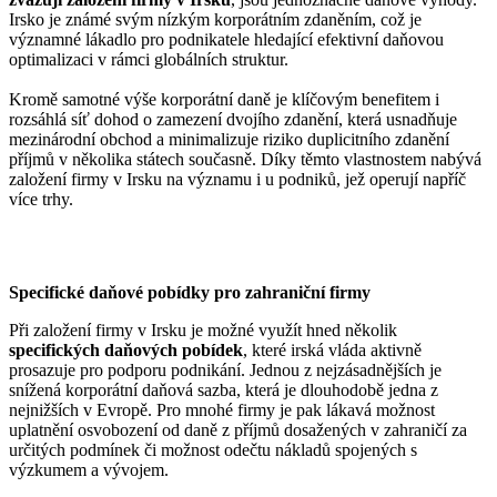
Irsko je známé svým nízkým korporátním zdaněním, což je
významné lákadlo pro podnikatele hledající efektivní daňovou
optimalizaci v rámci globálních struktur.
Kromě samotné výše korporátní daně je klíčovým benefitem i
rozsáhlá síť dohod o zamezení dvojího zdanění, která usnadňuje
mezinárodní obchod a minimalizuje riziko duplicitního zdanění
příjmů v několika státech současně. Díky těmto vlastnostem nabývá
založení firmy v Irsku na významu i u podniků, jež operují napříč
více trhy.
Specifické daňové pobídky pro zahraniční firmy
Při založení firmy v Irsku je možné využít hned několik
specifických daňových pobídek
, které irská vláda aktivně
prosazuje pro podporu podnikání. Jednou z nejzásadnějších je
snížená korporátní daňová sazba, která je dlouhodobě jedna z
nejnižších v Evropě. Pro mnohé firmy je pak lákavá možnost
uplatnění osvobození od daně z příjmů dosažených v zahraničí za
určitých podmínek či možnost odečtu nákladů spojených s
výzkumem a vývojem.