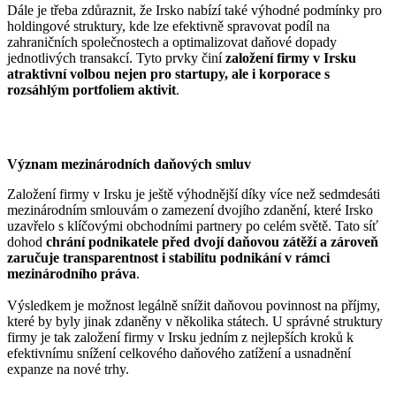
Dále je třeba zdůraznit, že Irsko nabízí také výhodné podmínky pro
holdingové struktury, kde lze efektivně spravovat podíl na
zahraničních společnostech a optimalizovat daňové dopady
jednotlivých transakcí. Tyto prvky činí
založení firmy v Irsku
atraktivní volbou nejen pro startupy, ale i korporace s
rozsáhlým portfoliem aktivit
.
Význam mezinárodních daňových smluv
Založení firmy v Irsku je ještě výhodnější díky více než sedmdesáti
mezinárodním smlouvám o zamezení dvojího zdanění, které Irsko
uzavřelo s klíčovými obchodními partnery po celém světě. Tato síť
dohod
chrání podnikatele před dvojí daňovou zátěží a zároveň
zaručuje transparentnost i stabilitu podnikání v rámci
mezinárodního práva
.
Výsledkem je možnost legálně snížit daňovou povinnost na příjmy,
které by byly jinak zdaněny v několika státech. U správné struktury
firmy je tak založení firmy v Irsku jedním z nejlepších kroků k
efektivnímu snížení celkového daňového zatížení a usnadnění
expanze na nové trhy.