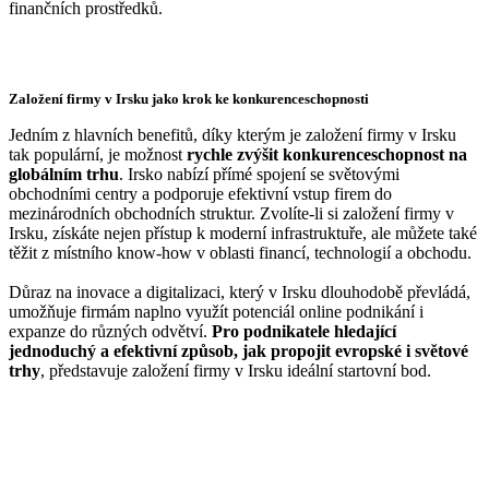
finančních prostředků.
Založení firmy v Irsku jako krok ke konkurenceschopnosti
Jedním z hlavních benefitů, díky kterým je založení firmy v Irsku
tak populární, je možnost
rychle zvýšit konkurenceschopnost na
globálním trhu
. Irsko nabízí přímé spojení se světovými
obchodními centry a podporuje efektivní vstup firem do
mezinárodních obchodních struktur. Zvolíte-li si založení firmy v
Irsku, získáte nejen přístup k moderní infrastruktuře, ale můžete také
těžit z místního know-how v oblasti financí, technologií a obchodu.
Důraz na inovace a digitalizaci, který v Irsku dlouhodobě převládá,
umožňuje firmám naplno využít potenciál online podnikání i
expanze do různých odvětví.
Pro podnikatele hledající
jednoduchý a efektivní způsob, jak propojit evropské i světové
trhy
, představuje založení firmy v Irsku ideální startovní bod.
Konzultace ZDARMA