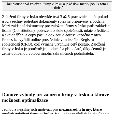
Jak dlouho trvá založení firmy v Irsku a jaké dokumenty jsou k tomu
potřeba?
Založení firmy v Irsku obvykle trvá 3 až 5 pracovních dnů, pokud
jsou všechny potřebné dokumenty správně připraveny a podány.
Mezi základní dokumenty pro založení firmy v Irsku patří zakládací
listina (Constitution), potvrzení o sídle společnosti, údaje o ředitelích
a akcionářích, a copy pasu a dokladu o adrese každého z nich.
Proces lze vyřídit online prostřednictvím irského Registru
společností (CRO), což výrazně urychluje celý postup. Založení
firmy v Irsku je poměrně jednoduché a přímočaré, díky čemuž je
země oblíbenou volbou mnoha zahraničních podnikatelů.
Daňové výhody při založení firmy v Irsku a klíčové
možnosti optimalizace
Jednou z nejsilnějších motivací pro
mezinárodní firmy, které
zvažují založení firmy v Irsku
, jsou jednoznačně daňové výhody.