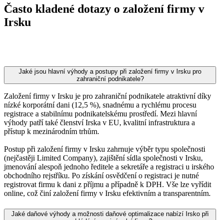
Často kladené dotazy o založení firmy v
Irsku
Jaké jsou hlavní výhody a postupy při založení firmy v Irsku pro
zahraniční podnikatele?
Založení firmy v Irsku je pro zahraniční podnikatele atraktivní díky
nízké korporátní dani (12,5 %), snadnému a rychlému procesu
registrace a stabilnímu podnikatelskému prostředí. Mezi hlavní
výhody patří také členství Irska v EU, kvalitní infrastruktura a
přístup k mezinárodním trhům.
Postup při založení firmy v Irsku zahrnuje výběr typu společnosti
(nejčastěji Limited Company), zajištění sídla společnosti v Irsku,
jmenování alespoň jednoho ředitele a sekretáře a registraci u irského
obchodního rejstříku. Po získání osvědčení o registraci je nutné
registrovat firmu k dani z příjmu a případně k DPH. Vše lze vyřídit
online, což činí založení firmy v Irsku efektivním a transparentním.
Jaké daňové výhody a možnosti daňové optimalizace nabízí Irsko při