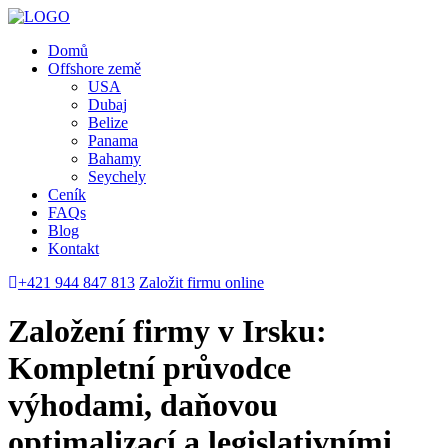
Domů
Offshore země
USA
Dubaj
Belize
Panama
Bahamy
Seychely
Ceník
FAQs
Blog
Kontakt
+421 944 847 813
Založit firmu online
Založení firmy v Irsku
:
Kompletní průvodce
výhodami, daňovou
optimalizací a legislativními