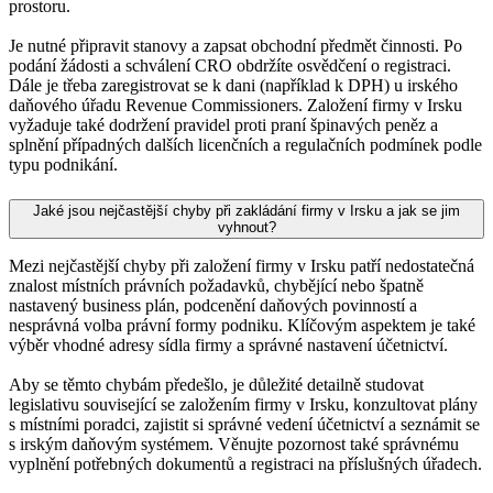
prostoru.
Je nutné připravit stanovy a zapsat obchodní předmět činnosti. Po
podání žádosti a schválení CRO obdržíte osvědčení o registraci.
Dále je třeba zaregistrovat se k dani (například k DPH) u irského
daňového úřadu Revenue Commissioners. Založení firmy v Irsku
vyžaduje také dodržení pravidel proti praní špinavých peněz a
splnění případných dalších licenčních a regulačních podmínek podle
typu podnikání.
Jaké jsou nejčastější chyby při zakládání firmy v Irsku a jak se jim
vyhnout?
Mezi nejčastější chyby při založení firmy v Irsku patří nedostatečná
znalost místních právních požadavků, chybějící nebo špatně
nastavený business plán, podcenění daňových povinností a
nesprávná volba právní formy podniku. Klíčovým aspektem je také
výběr vhodné adresy sídla firmy a správné nastavení účetnictví.
Aby se těmto chybám předešlo, je důležité detailně studovat
legislativu související se založením firmy v Irsku, konzultovat plány
s místními poradci, zajistit si správné vedení účetnictví a seznámit se
s irským daňovým systémem. Věnujte pozornost také správnému
vyplnění potřebných dokumentů a registraci na příslušných úřadech.