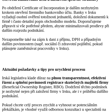
Po obdržení Certificate of Incorporation je dalším nezbytným
krokem otevření firemního bankovního účtu. Banky v Irsku
vyžadují osobní ověření totožnosti jednatelů, doložení dokumentů k
firmě i často detailní popis obchodního modelu. Doporučujeme
připravit si vše potřebné předem, abyste minimalizovali prodlevy při
dalším rozjezdu podnikání.
Nezapomeňte také na zápis k dani z příjmu, DPH a případným
dalším povinnostem (např. sociální či zdravotní pojištění, pokud
plánujete zaměstnávat pracovníky v Irsku).
Aktuální požadavky a tipy pro urychlení procesu
Irská legislativa klade důraz na
plnou transparentnost, efektivní
řízení a splnění povinnosti registrace skutečných majitelů firmy
(Beneficial Ownership Register, RBO). Dodržení těchto podmínek
je nezbytné nejen při založení firmy v Irsku, ale i v průběhu dalšího
podnikání.
Pokud chcete celý proces zrychlit a vyhnout se potenciálním
překážkám, je vhodné využít odbornou konzultaci u specialistů na